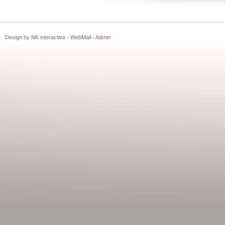
Design by
NK interactivo
-
WebMail
-
Admin